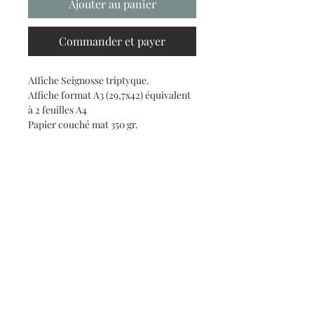
Ajouter au panier
Commander et payer
Affiche Seignosse triptyque.
Affiche format A3 (29,7x42) équivalent
à 2 feuilles A4
Papier couché mat 350 gr.
Haut de page
claude.davancens@gmail.com
CGV