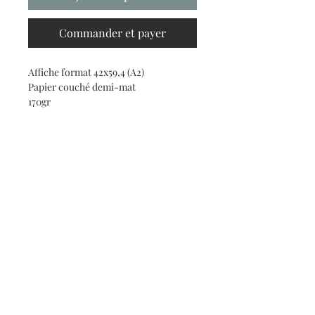
Commander et payer
Affiche format 42x59,4 (A2)
Papier couché demi-mat
170gr
Haut de page
claude.davancens@gmail.com
CGV
mentions légales