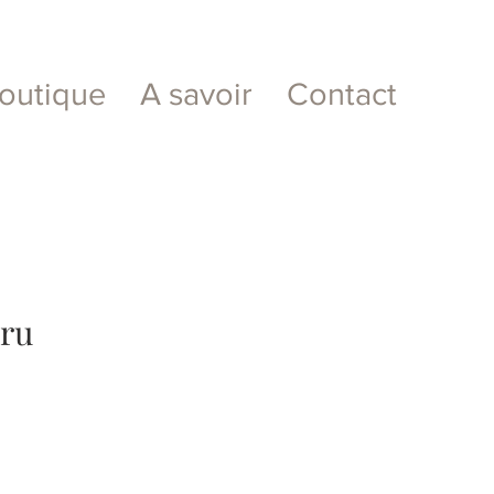
outique
A savoir
Contact
cru