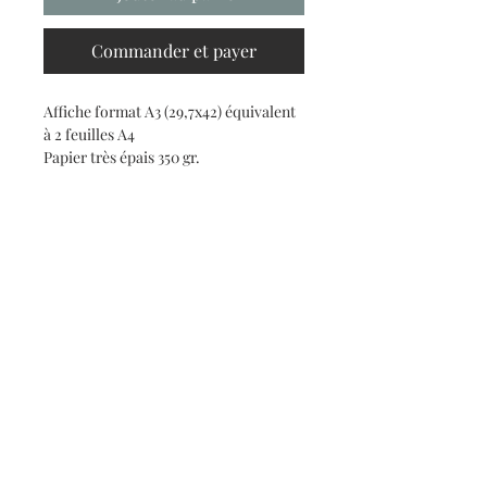
Commander et payer
Affiche format A3 (29,7x42) équivalent
à 2 feuilles A4
Papier très épais 350 gr.
Haut de page
claude.davancens@gmail.com
CGV
mentions légales