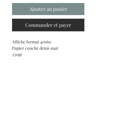
Ajouter au panier
Commander et payer
Affiche format 40x60
Papier couché demi-mat
250gr
Haut de page
claude.davancens@gmail.com
CGV