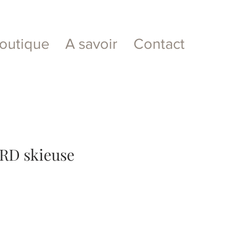
outique
A savoir
Contact
D skieuse