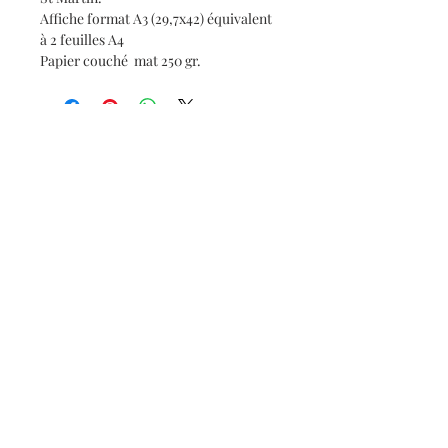
Affiche format A3 (29,7x42) équivalent
à 2 feuilles A4
Papier couché mat 250 gr.
Haut de page
claude.davancens@gmail.com
CGV
mentions légales
© 2021 by Poster Gal. Proudly
created with
Wix.com